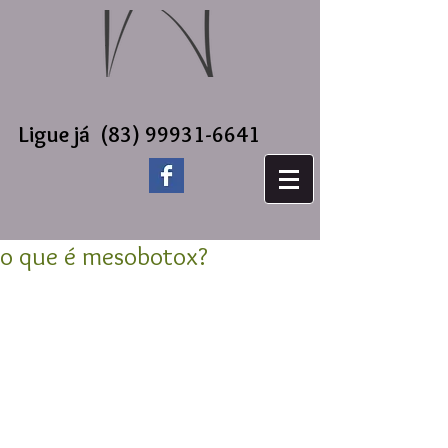
Ligue já
(83) 99931-6641
o que é mesobotox?