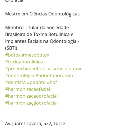
Orofacial
Mestre em Ciências Odontológicas
Membro Titular da Sociedade 
Brasileira de Toxina Botulínica e 
Implantes Faciais na Odontologia - 
(SBTI)
#botox
#mesobotox
#toxinabotulinica
#preenchimentofacial
#mesobotox
#odontologia
#odontoporamor
#dentista
#odonto
#hof
#harmonizacaofacial
#harmonizacaoorofacial
#harmonizaçãoorofacial
.
Av. Juarez Távora, 522, Torre 