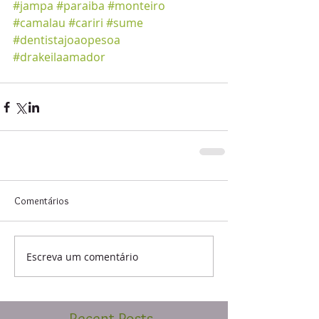
#jampa
#paraiba
#monteiro
#camalau
#cariri
#sume
#dentistajoaopesoa
#drakeilaamador
Comentários
Escreva um comentário
Recent Posts