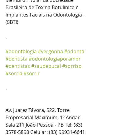
Membro Titular da Sociedade 
Brasileira de Toxina Botulínica e 
Implantes Faciais na Odontologia - 
(SBTI)
.
#odontologia
#vergonha
#odonto
#dentista
#odontologiaporamor
#dentistas
#saudebucal
#sorriso
#sorria
#sorrir
.
Av. Juarez Távora, 522, Torre 
Empresarial Maxímum, 1º Andar - 
Sala 211 João Pessoa - PB Tel: (83) 
3578-5898 Celular: (83) 99931-6641 