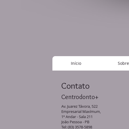
Início
Sobre
Contato
Centrodonto+
Av. Juarez Távora, 522
Empresarial Maxímum,
1º Andar - Sala 211
João Pessoa - PB
Tel: (83) 3578-5898