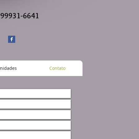
) 99931-6641
nidades
Contato