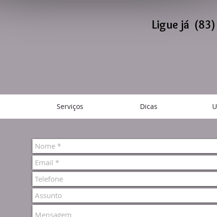
Ligue já (83
Serviços
Dicas
U