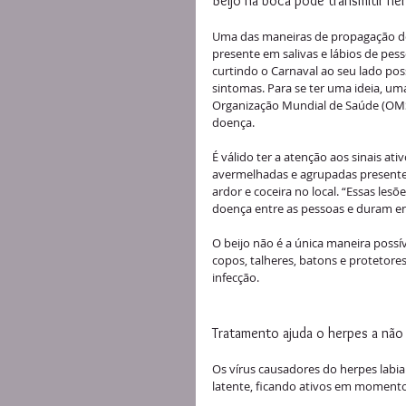
Beijo na boca pode transmitir he
Uma das maneiras de propagação do h
presente em salivas e lábios de pes
curtindo o Carnaval ao seu lado pos
sintomas. Para se ter uma ideia, uma
Organização Mundial de Saúde (OMS
doença.
É válido ter a atenção aos sinais at
avermelhadas e agrupadas presentes
ardor e coceira no local. “Essas le
doença entre as pessoas e duram ent
O beijo não é a única maneira possí
copos, talheres, batons e protetores
infecção. 
Tratamento ajuda o herpes a não 
Os vírus causadores do herpes labi
latente, ficando ativos em momentos