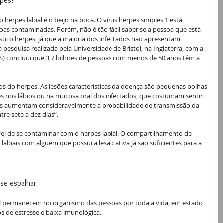
rpes?
erpes labial é o beijo na boca. O vírus herpes simples 1 está 
soas contaminadas. Porém, não é tão fácil saber se a pessoa que está 
sui o herpes, já que a maioria dos infectados não apresentam 
 pesquisa realizada pela Universidade de Bristol, na Inglaterra, com a 
) concluiu que 3,7 bilhões de pessoas com menos de 50 anos têm a 
ivos do herpes. As lesões características da doença são pequenas bolhas 
 nos lábios ou na mucosa oral dos infectados, que costumam sentir 
sões aumentam consideravelmente a probabilidade de transmissão da 
re sete a dez dias”.
vel de se contaminar com o herpes labial. O compartilhamento de 
 labiais com alguém que possui a lesão ativa já são suficientes para a 
se espalhar
al permanecem no organismo das pessoas por toda a vida, em estado 
 de estresse e baixa imunológica. 