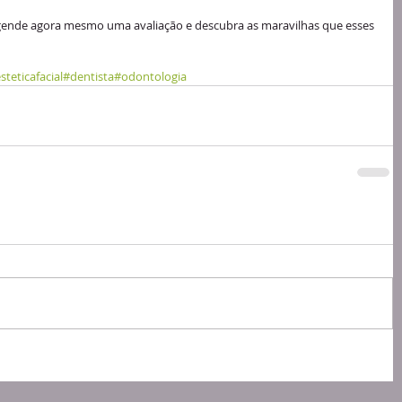
 Agende agora mesmo uma avaliação e descubra as maravilhas que esses 
steticafacial
#dentista
#odontologia