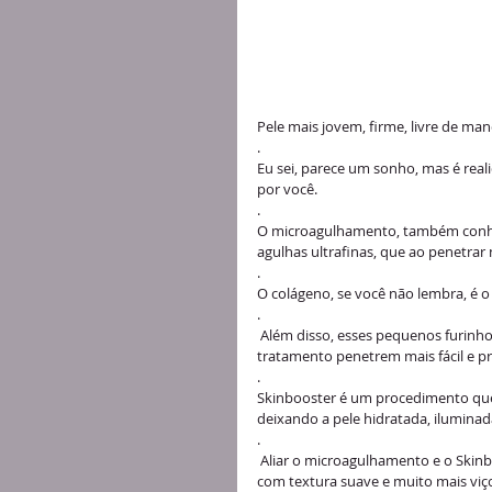
Pele mais jovem, firme, livre de manc
.
Eu sei, parece um sonho, mas é rea
por você. 
.
O microagulhamento, também conhe
agulhas ultrafinas, que ao penetrar
.
O colágeno, se você não lembra, é o 
.
 Além disso, esses pequenos furinhos provocados pelo microagulhamento permitem que ativos de 
tratamento penetrem mais fácil e pr
.
Skinbooster é um procedimento que 
deixando a pele hidratada, iluminada
.
 Aliar o microagulhamento e o Skinbooster é, portanto, garantia de uma pele renovada, jovial e luminosa, 
com textura suave e muito mais viç