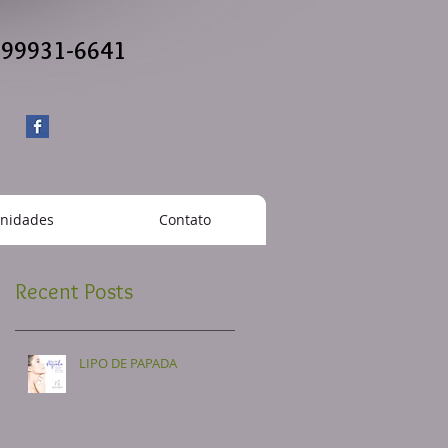
) 99931-6641
nidades
Contato
Recent Posts
LIPO DE PAPADA