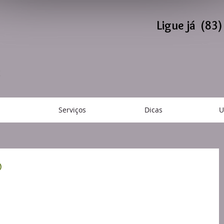
Ligue já (83
Serviços
Dicas
U
O