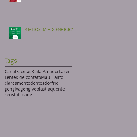
4 MITOS DA HIGIENE BUCAL
Tags
Canal
Facetas
Keila Amador
Laser
Lentes de contato
Mau Hálito
clareamento
dentes
dor
frio
gengiva
gengivoplastia
quente
sensibilidade